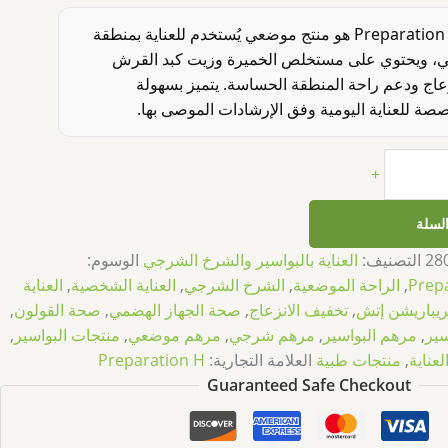
مرهم بريباريشن إتش Preparation H هو منتج موضعي يُستخدم للعناية بمنطقة
ي، ويحتوي على مستخلص الخميرة وزيت كبد القرش
زعاج ودعم راحة المنطقة الحساسة. يتميز بسهولة
صصة للعناية اليومية وفق الإرشادات الموصى بها.
+
السلة
28
التصنيف:
العناية بالبواسير والشرخ الشرجي
الوسوم:
Prep
,
الراحة الموضعية
,
الشرخ الشرجي
,
العناية الشخصية
,
العناية
ريباريشن إتش
,
تخفيف الانزعاج
,
صحة الجهاز الهضمي
,
صحة القولون
,
سير
,
مرهم البواسير
,
مرهم شرجي
,
مرهم موضعي
,
منتجات البواسير
,
عناية
,
منتجات طبية
العلامة التجارية:
Preparation H
Guaranteed Safe Checkout