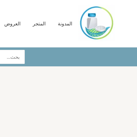
خطي
لى
لمحتوى
المدونة
المتجر
العروض
البحث
عن: