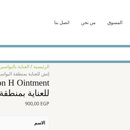
كمية
Preparation
H
المسوق
من نحن
اتصل بنا
Ointment
–
مرهم
بريباريشن
إتش
للعناية
الرئيسية
/
العناية بالبواس
بمنطقة
إتش للعناية بمنطقة البوا
البواسير
والشرخ
الشرجي
للعناية بمنطق
900,00
EGP
الاسم