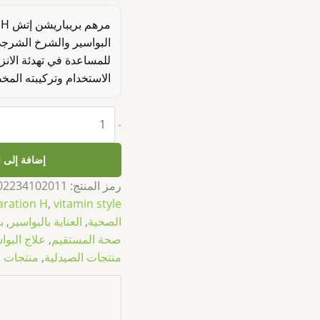
البواسير والشرخ الشرج
للمساعدة في تهدئة الان
الاستخدام وتركيبته المخ
-
إضافة إلى 
رمز المنتج:
02234102011
aration H
,
vitamin style
الصحية
,
العناية بالبواسير
,
ب
صحة المستقيم
,
علاج البوا
منتجات الصيدلية
,
منتجات ال