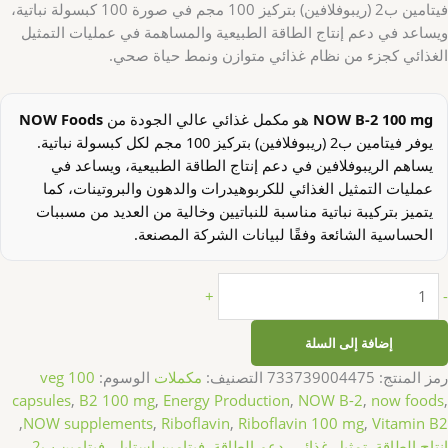
فيتامين ب2 (ريبوفلافين) بتركيز 100 مجم في صورة 100 كبسولة نباتية،
ويساعد في دعم إنتاج الطاقة الطبيعية والمساهمة في عمليات التمثيل
الغذائي كجزء من نظام غذائي متوازن ونمط حياة صحي.
NOW B-2 100 mg
هو مكمل غذائي عالي الجودة من
NOW Foods
يوفر فيتامين ب2 (ريبوفلافين) بتركيز 100 مجم لكل كبسولة نباتية.
يساهم الريبوفلافين في دعم إنتاج الطاقة الطبيعية، ويساعد في
عمليات التمثيل الغذائي للكربوهيدرات والدهون والبروتينات، كما
يتميز بتركيبة نباتية مناسبة للنباتيين وخالية من العديد من مسببات
الحساسية الشائعة وفقًا لبيانات الشركة المصنعة.
+
-
إضافة إلى السلة
رمز المنتج:
733739004475
التصنيف:
مكملات
الوسوم:
100 veg
capsules
,
B2 100 mg
,
Energy Production
,
NOW B-2
,
now foods
,
,
NOW supplements
,
Riboflavin
,
Riboflavin 100 mg
,
Vitamin B2
إنتاج الطاقة
,
تمثيل غذائي
,
دعم الطاقة
,
فيتامين استايل
,
فيتامين ب2
,