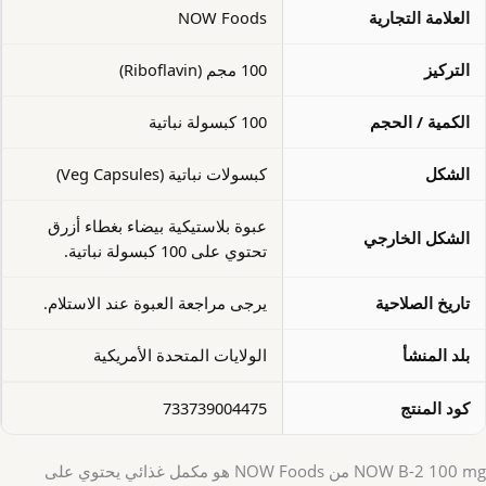
العلامة التجارية
NOW Foods
التركيز
100 مجم (Riboflavin)
الكمية / الحجم
100 كبسولة نباتية
الشكل
كبسولات نباتية (Veg Capsules)
عبوة بلاستيكية بيضاء بغطاء أزرق
الشكل الخارجي
تحتوي على 100 كبسولة نباتية.
تاريخ الصلاحية
يرجى مراجعة العبوة عند الاستلام.
بلد المنشأ
الولايات المتحدة الأمريكية
كود المنتج
733739004475
NOW B-2 100 mg من NOW Foods هو مكمل غذائي يحتوي على