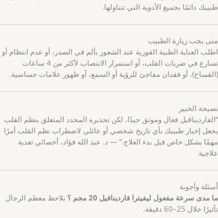
طبيبك دائمًا بجميع الأدوية التي تتناولها.
متى يجب زيارة الطبيب
اطلب العناية الطبية الفورية عند الشعور بألم في الصدر، أو عدم انتظام أو
تسارع في ضربات القلب، أو استمرار الانتصاب لأكثر من 4 ساعات
(القساح)، أو فقدان مفاجئ للرؤية أو السمع، أو ظهور علامات حساسية.
نصيحة الخبير
“الفاردينافيل فعال وموثق جيدًا، لكن تحذيره المحدد المتعلق بنظم القلب
يجعل إخبار طبيبك بأي تاريخ شخصي أو عائلي لاضطراب نظم القلب أمرًا
مهمًا بشكل خاص قبل بدء العلاج.” — د. عبد الله فؤاد، أخصائي تغذية
علاجية
أسئلة وأجوبة
ما مدى سرعة مفعول ليفيترا فاردينافيل 20 مجم ؟
يلاحظ معظم الرجال
تأثيرًا خلال 25–60 دقيقة.