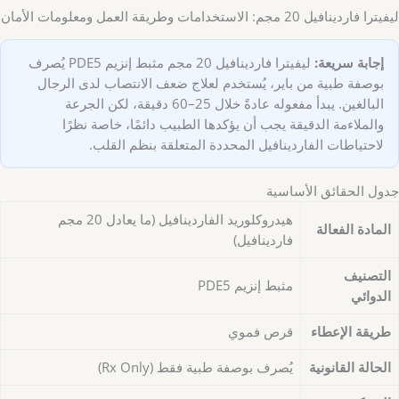
ليفيترا فاردينافيل 20 مجم: الاستخدامات وطريقة العمل ومعلومات الأمان
إجابة سريعة:
ليفيترا فاردينافيل 20 مجم مثبط إنزيم PDE5 يُصرف
بوصفة طبية من باير، يُستخدم لعلاج ضعف الانتصاب لدى الرجال
البالغين. يبدأ مفعوله عادةً خلال 25–60 دقيقة، لكن الجرعة
والملاءمة الدقيقة يجب أن يؤكدها الطبيب دائمًا، خاصة نظرًا
لاحتياطات الفاردينافيل المحددة المتعلقة بنظم القلب.
جدول الحقائق الأساسية
هيدروكلوريد الفاردينافيل (ما يعادل 20 مجم
المادة الفعالة
فاردينافيل)
التصنيف
مثبط إنزيم PDE5
الدوائي
طريقة الإعطاء
قرص فموي
الحالة القانونية
يُصرف بوصفة طبية فقط (Rx Only)