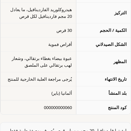
هيدروكلوريد الفاردينافيل، ما يعادل
التركيز
20 مجم فاردينافيل لكل قرص
الكمية / الحجم
30 قرص
الشكل الصيدلاني
أقراص فموية
عبوة بيضاء بغطاء برتقالي، وشعار
المظهر
لهب برتقالي على الملصق
تاريخ الانتهاء
يُرجى مراجعة العلبة الخارجية للمنتج
بلد المنشأ
ألمانيا (باير)
كود المنتج
000000000060
ليفيترا فاردينافيل 20 مجم من باير قرص يُصرف بوصفة طبية فقط،