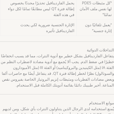
“كل مثبطات PDE5
يحمل الفاردينافيل تحذيرًا محددًا بخصوص
لها نفس ملف الأمان
إطالة فترة QT ليس مطابقًا تمامًا لكل دواء
تمامًا”
في هذه الفئة
“يعمل تلقائيًا دون
الإثارة الجنسية ضرورية لكي يحدث
إثارة جنسية”
الفاردينافيل تأثيره
التداخلات الدوائية
يتفاعل الفاردينافيل بشكل خطير مع أدوية النترات، مما قد يسبب انخفاضًا
خطيرًا في ضغط الدم. يجب ألا يُجمع مع أدوية مضادة لاضطراب النظم من
الفئة IA (مثل الكينيدين والبروكيناميد) أو الفئة III (مثل الأميودارون
والسوتالول) نظرًا لخطر إطالة فترة QT. قد يتفاعل أيضًا مع حاصرات ألفا
وبعض مضادات الفطريات ومثبطات إنزيم البروتياز الخاصة بفيروس نقص
المناعة. أخبر طبيبك دائمًا بقائمة أدويتك الكاملة قبل الاستخدام.
موانع الاستخدام
يُمنع استخدامه لدى الرجال الذين يتناولون النترات بأي شكل، ومن لديهم