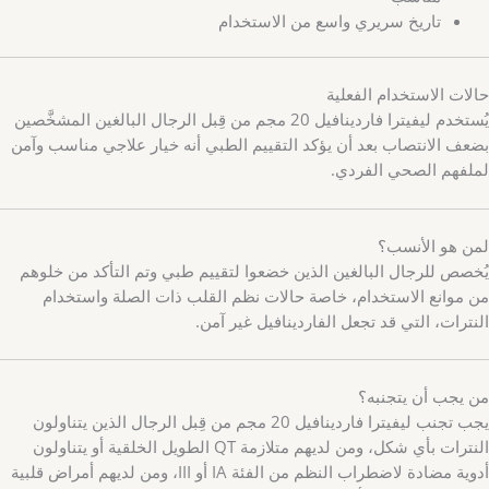
تاريخ سريري واسع من الاستخدام
حالات الاستخدام الفعلية
يُستخدم ليفيترا فاردينافيل 20 مجم من قِبل الرجال البالغين المشخَّصين
بضعف الانتصاب بعد أن يؤكد التقييم الطبي أنه خيار علاجي مناسب وآمن
لملفهم الصحي الفردي.
لمن هو الأنسب؟
يُخصص للرجال البالغين الذين خضعوا لتقييم طبي وتم التأكد من خلوهم
من موانع الاستخدام، خاصة حالات نظم القلب ذات الصلة واستخدام
النترات، التي قد تجعل الفاردينافيل غير آمن.
من يجب أن يتجنبه؟
يجب تجنب ليفيترا فاردينافيل 20 مجم من قِبل الرجال الذين يتناولون
النترات بأي شكل، ومن لديهم متلازمة QT الطويل الخلقية أو يتناولون
أدوية مضادة لاضطراب النظم من الفئة IA أو III، ومن لديهم أمراض قلبية