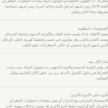
متلازمة QT الطويل الخلقية أو يتناولون أدوية مضادة لاضطراب النظم من
الفئة IA/III، ومن لديهم أمراض قلبية وعائية كبيرة، ومن لديهم حساسية
معروفة تجاه الفاردينافيل.
الفحوصات المطلوبة
يقوم الأطباء عادةً بتقييم صحة القلب والأوعية الدموية وضغط الدم قبل
وصف الفاردينافيل، وقد يفكرون في تقييم بتخطيط كهربية القلب للرجال
الذين لديهم تاريخ شخصي أو عائلي لاضطرابات نظم القلب.
ماذا تأكل معه
قد تؤخر الوجبة الدسمة والغنية بالدهون بدء مفعول الدواء. يجب تجنب
الإفراط في تناول الكحول لأنه قد يزيد من خطر الآثار الجانبية ويقلل
الفعالية.
تأثيره على الأدوية الأخرى
الاستخدام المتزامن مع النترات أو بعض مضادات اضطراب النظم أو
حاصرات ألفا أو أدوية ضغط الدم الأخرى قد يسبب تداخلات مهمة. أخبر