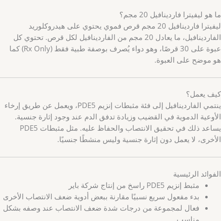
ما هو ليفيترا فاردينافيل 20 مجم؟
ليفيترا فاردينافيل 20 مجم قرص فموي يحتوي على هيدروكلوريد
الفاردينافيل، ما يعادل 20 مجم من الفاردينافيل لكل قرص. تحتوي كل
عبوة على 30 قرصًا، وهو دواء يُصرف بوصفة طبية فقط (Rx Only) كما
هو موضح على العبوة.
كيف يعمل؟
ينتمي الفاردينافيل إلى فئة مثبطات إنزيم PDE5، ويعمل عن طريق إرخاء
الأوعية الدموية في القضيب وزيادة تدفق الدم عند وجود إثارة جنسية.
يساعد ذلك في تحقيق الانتصاب والحفاظ عليه. مثل مثبطات PDE5
الأخرى، لا يعمل دون إثارة جنسية وليس منشطًا جنسيًا.
الفوائد الرئيسية
مثبط إنزيم PDE5 راسخ من إنتاج شركة باير
بدء مفعول سريع نسبيًا مقارنة ببعض أدوية ضعف الانتصاب الأخرى
فعال لمجموعة من درجات شدة ضعف الانتصاب عند وصفه بشكل
مناسب