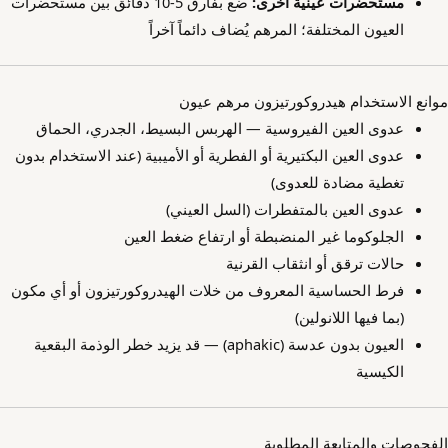
مستحضرات عينية أخرى:
ضع بفارق 5-10 دقائق بين مستحضرات
العيون المختلفة؛ المرهم يُضاف دائماً آخراً
موانع الاستخدام هيدروكورتيزون مرهم عيون
عدوى العين الفيروسية — الهربس البسيط، الجدري، الحماق
عدوى العين البكتيرية أو الفطرية أو الأميبية (عند الاستخدام بدون
تغطية مضادة للعدوى)
عدوى العين بالمتفطرات (السل العيني)
الجلوكوما غير المنضبطة أو ارتفاع ضغط العين
حالات ترقق أو انثقاب القرنية
فرط الحساسية المعروف من خلات الهيدروكورتيزون أو أي مكون
(بما فيها اللانولين)
العيون بدون عدسة (aphakic) — قد يزيد خطر الوذمة البقعية
الكيسية
الفحوصات والمتابعة المطلوبة