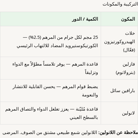
التركيبة والمكونات
المكون
الكمية / الدور
خلات
25 مجم لكل جرام من المرهم (2.5%) —
الهيدروكورتيزون
الكورتيكوستيرويد المضاد للالتهاب الرئيسي
(فعّال)
فازلين
قاعدة المرهم — يوفر تلامساً مطوّلاً مع الدواء
(بترولاتوم)
وتزليقاً
يضبط قوام المرهم — يحسن القابلية للانتشار
بارافين سائل
والنعومة
قاعدة مُليّنة — يعزز تغلغل الدواء والتصاق المرهم
لانولين
بالسطح العيني
ملاحظة عن اللانولين:
اللانولين شمع طبيعي مشتق من الصوف. المرضى