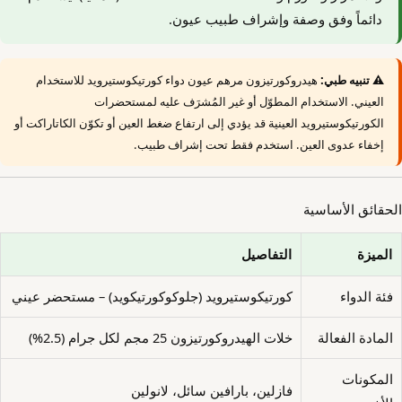
دائماً وفق وصفة وإشراف طبيب عيون.
⚠️ تنبيه طبي:
هيدروكورتيزون مرهم عيون دواء كورتيكوستيرويد للاستخدام
العيني. الاستخدام المطوّل أو غير المُشرَف عليه لمستحضرات
الكورتيكوستيرويد العينية قد يؤدي إلى ارتفاع ضغط العين أو تكوّن الكاتاراكت أو
إخفاء عدوى العين. استخدم فقط تحت إشراف طبيب.
الحقائق الأساسية
الميزة
التفاصيل
فئة الدواء
كورتيكوستيرويد (جلوكوكورتيكويد) – مستحضر عيني
المادة الفعالة
خلات الهيدروكورتيزون 25 مجم لكل جرام (2.5%)
المكونات
فازلين، بارافين سائل، لانولين