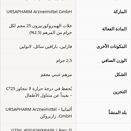
الماركة
URSAPHARM Arzneimittel GmbH
خلات الهيدروكورتيزون 25 مجم لكل
المادة الفعالة
جرام من المرهم (2.5%)
المكونات الأخرى
فازلين، بارافين سائل، لانولين
الوزن الصافي
2.5 جرام
الشكل
مرهم عيني معقم
يُحفظ في درجة حرارة لا تتجاوز 25°C
التخزين
– بعيداً عن متناول الأطفال
ألمانيا – URSAPHARM Arzneimittel
بلد المنشأ
GmbH، زاربروكن
GTIN: 4031626000439 | Reg: П