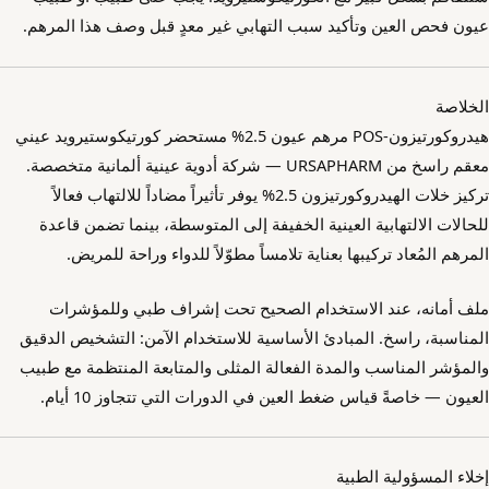
عيون فحص العين وتأكيد سبب التهابي غير معدٍ قبل وصف هذا المرهم.
الخلاصة
هيدروكورتيزون-POS مرهم عيون 2.5% مستحضر كورتيكوستيرويد عيني
معقم راسخ من URSAPHARM — شركة أدوية عينية ألمانية متخصصة.
تركيز خلات الهيدروكورتيزون 2.5% يوفر تأثيراً مضاداً للالتهاب فعالاً
للحالات الالتهابية العينية الخفيفة إلى المتوسطة، بينما تضمن قاعدة
المرهم المُعاد تركيبها بعناية تلامساً مطوّلاً للدواء وراحة للمريض.
ملف أمانه، عند الاستخدام الصحيح تحت إشراف طبي وللمؤشرات
المناسبة، راسخ. المبادئ الأساسية للاستخدام الآمن: التشخيص الدقيق
والمؤشر المناسب والمدة الفعالة المثلى والمتابعة المنتظمة مع طبيب
العيون — خاصةً قياس ضغط العين في الدورات التي تتجاوز 10 أيام.
إخلاء المسؤولية الطبية