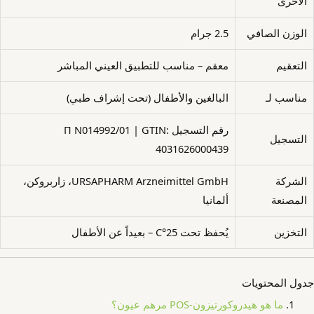
الأخرى
الوزن الصافي
2.5 جرام
التعقيم
معقم – مناسب للتطبيق العيني المباشر
مناسب لـ
البالغين والأطفال (تحت إشراف طبي)
رقم التسجيل П N014992/01 | GTIN:
التسجيل
4031626000439
الشركة
URSAPHARM Arzneimittel GmbH، زاربروكن،
المصنعة
ألمانيا
التخزين
يُحفظ تحت 25°C – بعيداً عن الأطفال
جدول المحتويات
ما هو هيدروكورتيزون-POS مرهم عيون؟