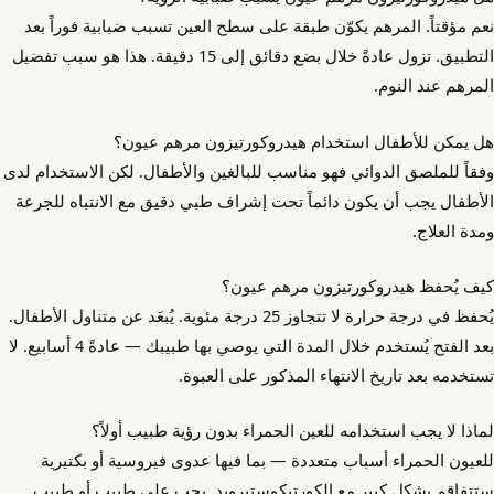
نعم مؤقتاً. المرهم يكوّن طبقة على سطح العين تسبب ضبابية فوراً بعد
التطبيق. تزول عادةً خلال بضع دقائق إلى 15 دقيقة. هذا هو سبب تفضيل
المرهم عند النوم.
هل يمكن للأطفال استخدام هيدروكورتيزون مرهم عيون؟
وفقاً للملصق الدوائي فهو مناسب للبالغين والأطفال. لكن الاستخدام لدى
الأطفال يجب أن يكون دائماً تحت إشراف طبي دقيق مع الانتباه للجرعة
ومدة العلاج.
كيف يُحفظ هيدروكورتيزون مرهم عيون؟
يُحفظ في درجة حرارة لا تتجاوز 25 درجة مئوية. يُبعَد عن متناول الأطفال.
بعد الفتح يُستخدم خلال المدة التي يوصي بها طبيبك — عادةً 4 أسابيع. لا
تستخدمه بعد تاريخ الانتهاء المذكور على العبوة.
لماذا لا يجب استخدامه للعين الحمراء بدون رؤية طبيب أولاً؟
للعيون الحمراء أسباب متعددة — بما فيها عدوى فيروسية أو بكتيرية
ستتفاقم بشكل كبير مع الكورتيكوستيرويد. يجب على طبيب أو طبيب