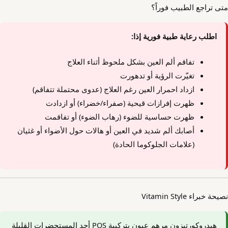
متى تراجع الطبيب فوراً؟
اطلب رعاية طبية فورية إذا:
تفاقم ألم العين بشكل ملحوظ أثناء العلاج
تغيّرت الرؤية أو تدهورت
ازداد احمرار العين رغم العلاج (عدوى محتملة تتفاقم)
ظهرت إفرازات قيحية (صفراء/خضراء) أو ازدادت
ظهرت حساسية للضوء (رهاب الضوء) أو تفاقمت
أصابك ألم شديد في العين أو هالات حول الأضواء أو غثيان
(علامات الجلوكوما الحادة)
نصيحة خبراء Vitamin Style
هيدروكورتيزون مرهم عيون بتركيبة POS أحد المستحضرات القليلة