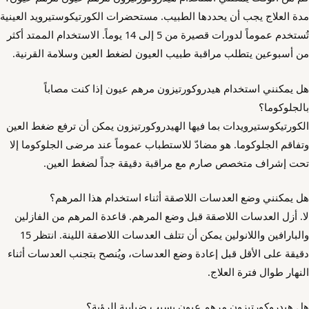
مدة العلاج يجب أن يحددها الطبيب. مستحضرات الكورتيكوستيرويد العينية
تُستخدم عموماً لدورات قصيرة من 5 إلى 14 يوماً. الاستخدام الممتد أكثر
من أسبوعين يتطلب مراقبة طبيب العيون لضغط العين وسلامة القرنية.
هل يمكنني استخدام هيدروكورتيزون مرهم عيون إذا كنت مصاباً
بالجلوكوما؟
الكورتيكوستيرويدات بما فيها الهيدروكورتيزون يمكن أن ترفع ضغط العين
وتفاقم الجلوكوما. هو مضادّ للاستطباب عموماً عند مرضى الجلوكوما إلا
تحت إشراف متخصص صارم مع مراقبة دقيقة جداً لضغط العين.
هل يمكنني وضع العدسات اللاصقة أثناء استخدام هذا المرهم؟
لا. أزل العدسات اللاصقة قبل وضع المرهم. قاعدة المرهم من الفازلين
والبارافين واللانولين يمكن أن تتلف العدسات اللاصقة اللينة. انتظر 15
دقيقة على الأقل قبل إعادة وضع العدسات، ويُنصح بتجنب العدسات أثناء
النهار طوال فترة العلاج.
هل هيدروكورتيزون مرهم عيون يسبب ضبابية الرؤية؟