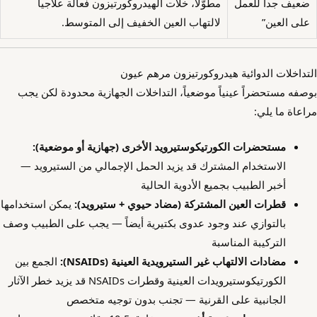
ضعيف جداً للعمل
مطوّلاً، خلات الهيدروكورتيزون فعالة علاجياً
على العين”
لالتهاب العين الخفيف إلى المتوسط.
التداخلات الدوائية هيدروكورتيزون مرهم عيون
بوصفه مستحضراً عينياً موضعياً، التداخلات الجهازية محدودة لكن يجب
مراعاة ما يلي:
مستحضرات الكورتيكوستيرويد الأخرى (جهازية أو موضعية):
الاستخدام المشترك قد يزيد الحمل الإجمالي من الستيرويد —
أخبر الطبيب بجميع الأدوية الحالية
قطرات العين المشتركة (مضاد حيوي + ستيرويد):
يمكن استخدامها
بالتوازي عند وجود عدوى بكتيرية أيضاً — يجب على الطبيب وصف
التركيبة المناسبة
مضادات الالتهاب غير الستيرويدية العينية (NSAIDs):
الجمع بين
الكورتيكوستيرويدات العينية وقطرات NSAIDs قد يزيد خطر الآثار
الجانبية على القرنية — تجنب بدون توجيه متخصص