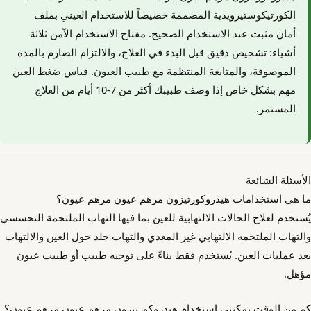
الكورتيكوستيرويدية المصممة خصيصاً للاستخدام العيني بملف
أمان مثبت عند الاستخدام الصحيح. مفتاح الاستخدام الآمن ثلاثة
أشياء: تشخيص دقيق قبل البدء في العلاج، والالتزام الصارم بالمدة
الموصوفة، والمتابعة المنتظمة مع طبيب العيون. قياس ضغط العين
مهم بشكل خاص إذا وصف طبيبك أكثر من 7-10 أيام من العلاج
المستمر.
الأسئلة الشائعة
ما هي استخدامات هيدروكورتيزون مرهم عيون مرهم عيون؟
يُستخدم لعلاج الحالات الالتهابية للعين بما فيها التهاب الملتحمة التحسسي
والتهاب الملتحمة الالتهابي غير المعدي والتهاب جلد حول العين والالتهاب
بعد عمليات العين. يُستخدم فقط بناءً على توجيه طبيب أو طبيب عيون
مؤهل.
كم من الوقت يمكنني استخدام هيدروكورتيزون مرهم عيون مرهم عيون؟