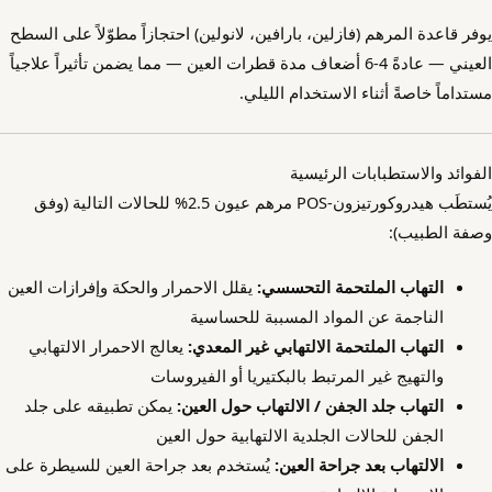
يوفر قاعدة المرهم (فازلين، بارافين، لانولين) احتجازاً مطوّلاً على السطح
العيني — عادةً 4-6 أضعاف مدة قطرات العين — مما يضمن تأثيراً علاجياً
مستداماً خاصةً أثناء الاستخدام الليلي.
الفوائد والاستطبابات الرئيسية
يُستطَب هيدروكورتيزون-POS مرهم عيون 2.5% للحالات التالية (وفق
وصفة الطبيب):
التهاب الملتحمة التحسسي:
يقلل الاحمرار والحكة وإفرازات العين
الناجمة عن المواد المسببة للحساسية
التهاب الملتحمة الالتهابي غير المعدي:
يعالج الاحمرار الالتهابي
والتهيج غير المرتبط بالبكتيريا أو الفيروسات
التهاب جلد الجفن / الالتهاب حول العين:
يمكن تطبيقه على جلد
الجفن للحالات الجلدية الالتهابية حول العين
الالتهاب بعد جراحة العين:
يُستخدم بعد جراحة العين للسيطرة على