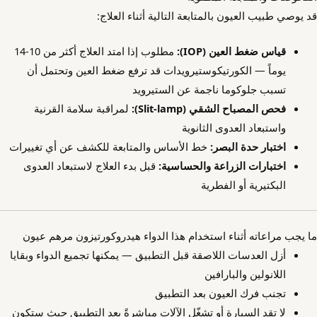
قد يوصي طبيب العيون بالمتابعة التالية أثناء العلاج:
قياس ضغط العين (IOP):
مطلوب إذا امتد العلاج أكثر من 10-14
يوماً — الكورتيكوستيرويدات قد ترفع ضغط العين وتحتمل أن
تسبب جلوكوما ناجمة عن الستيرويد
فحص المصباح الشقي (Slit-lamp):
لمراقبة سلامة القرنية
واستبعاد العدوى الثانوية
اختبار حدة البصر:
خط الأساس والمتابعة للكشف عن أي تغييرات
اختبارات الزراعة والحساسية:
قبل بدء العلاج لاستبعاد العدوى
البكتيرية أو الفطرية
ما يجب مراعاته أثناء استخدام هذا الدواء هيدروكورتيزون مرهم عيون
أزل العدسات اللاصقة قبل التطبيق — يمكنها تجميع الدواء وبقايا
اللانولين والبارافين
تجنب فرك العيون بعد التطبيق
لا تقد السيارة أو تشغّل الآلات مباشرةً بعد التطبيق حيث ستكون