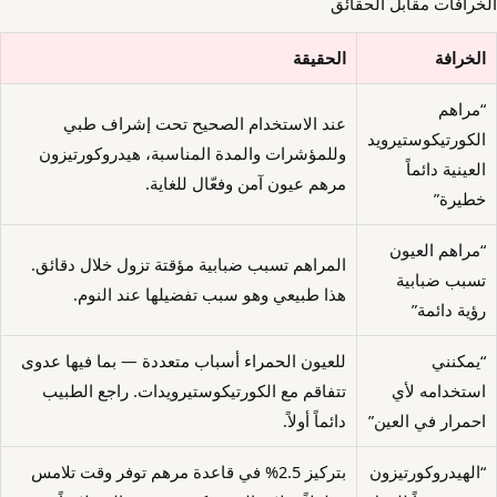
الخرافات مقابل الحقائق
الخرافة
الحقيقة
“مراهم
عند الاستخدام الصحيح تحت إشراف طبي
الكورتيكوستيرويد
وللمؤشرات والمدة المناسبة، هيدروكورتيزون
العينية دائماً
مرهم عيون آمن وفعّال للغاية.
خطيرة”
“مراهم العيون
المراهم تسبب ضبابية مؤقتة تزول خلال دقائق.
تسبب ضبابية
هذا طبيعي وهو سبب تفضيلها عند النوم.
رؤية دائمة”
“يمكنني
للعيون الحمراء أسباب متعددة — بما فيها عدوى
استخدامه لأي
تتفاقم مع الكورتيكوستيرويدات. راجع الطبيب
احمرار في العين”
دائماً أولاً.
“الهيدروكورتيزون
بتركيز 2.5% في قاعدة مرهم توفر وقت تلامس