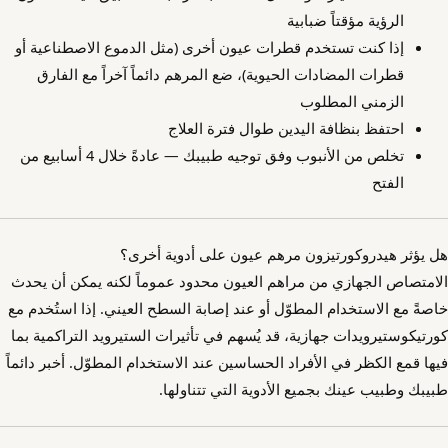
الرؤية مؤقتاً ضبابية
إذا كنت تستخدم قطرات عيون أخرى (مثل الدموع الاصطناعية أو
قطرات المضادات الحيوية)، ضع المرهم دائماً آخراً مع الفارق
الزمني المطلوب
احتفظ بنظافة اليدين طوال فترة العلاج
تخلص من الأنبوب وفق توجيه طبيبك — عادةً خلال 4 أسابيع من
الفتح
هل يؤثر هيدروكورتيزون مرهم عيون على أدوية أخرى؟
الامتصاص الجهازي من مراهم العيون محدود عموماً لكنه يمكن أن يحدث
خاصةً مع الاستخدام المطوّل أو عند إصابة السطح العيني. إذا استُخدم مع
كورتيكوستيرويدات جهازية، قد يُسهم في تأثيرات الستيرويد التراكمية بما
فيها قمع الكظر في الأفراد الحساسين عند الاستخدام المطوّل. أخبر دائماً
طبيبك وطبيب عينك بجميع الأدوية التي تتناولها.