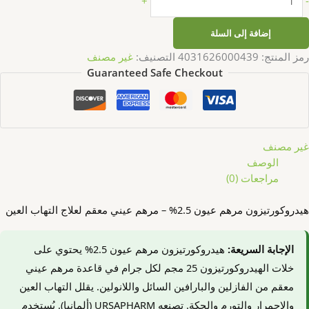
+
-
إضافة إلى السلة
رمز المنتج:
4031626000439
التصنيف:
غير مصنف
Guaranteed Safe Checkout
غير مصنف
الوصف
مراجعات (0)
هيدروكورتيزون مرهم عيون 2.5% – مرهم عيني معقم لعلاج التهاب العين
الإجابة السريعة:
هيدروكورتيزون مرهم عيون 2.5% يحتوي على
خلات الهيدروكورتيزون 25 مجم لكل جرام في قاعدة مرهم عيني
معقم من الفازلين والبارافين السائل واللانولين. يقلل التهاب العين
والاحمرار والتورم والحكة. تصنعه URSAPHARM (ألمانيا). يُستخدم