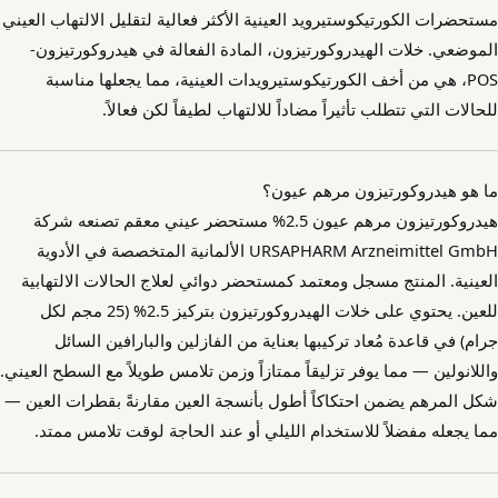
مستحضرات الكورتيكوستيرويد العينية الأكثر فعالية لتقليل الالتهاب العيني
الموضعي. خلات الهيدروكورتيزون، المادة الفعالة في هيدروكورتيزون-
POS، هي من أخف الكورتيكوستيرويدات العينية، مما يجعلها مناسبة
للحالات التي تتطلب تأثيراً مضاداً للالتهاب لطيفاً لكن فعالاً.
ما هو هيدروكورتيزون مرهم عيون؟
هيدروكورتيزون مرهم عيون 2.5% مستحضر عيني معقم تصنعه شركة
URSAPHARM Arzneimittel GmbH الألمانية المتخصصة في الأدوية
العينية. المنتج مسجل ومعتمد كمستحضر دوائي لعلاج الحالات الالتهابية
للعين. يحتوي على خلات الهيدروكورتيزون بتركيز 2.5% (25 مجم لكل
جرام) في قاعدة مُعاد تركيبها بعناية من الفازلين والبارافين السائل
واللانولين — مما يوفر تزليقاً ممتازاً وزمن تلامس طويلاً مع السطح العيني.
شكل المرهم يضمن احتكاكاً أطول بأنسجة العين مقارنةً بقطرات العين —
مما يجعله مفضلاً للاستخدام الليلي أو عند الحاجة لوقت تلامس ممتد.