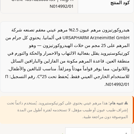
كود المنتج
N014992/01
هيدروكورتيزون مرهم عيون 2.5% مرهم عيني معقم تصنعه شركة
URSAPHARM Arzneimittel GmbH في ألمانيا. يحتوي كل جرام من
المرهم على 25 مجم من خلات الهيدروكورتيزون — وهو
كورتيكوستيرويد يقلل بفعالية الالتهاب والاحمرار والحكة والتورم في
منطقة العين. قاعدة المرهم مكونة من الفازلين والبارافين السائل
واللانولين، مما يوفر قواماً مهدئاً ومزلقاً. مناسب للبالغين والأطفال.
للاستخدام الخارجي العيني فقط. يُحفظ تحت 25°C. رقم التسجيل: П
N014992/01.
⚠️ تنبيه هام:
هذا مرهم عيني يحتوي على كورتيكوستيرويد. يُستخدم دائماً تحت
إشراف طبيب عيون أو طبيب مؤهل. لا تستخدمه لفترة أطول من المدة
الموصوفة دون مراجعة طبية.