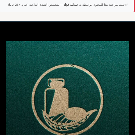
✅ تمت مراجعة هذا المحتوى بواسطة
د. عبدالله فؤاد
— متخصص التغذية العلاجية (خبرة +25 عاماً)