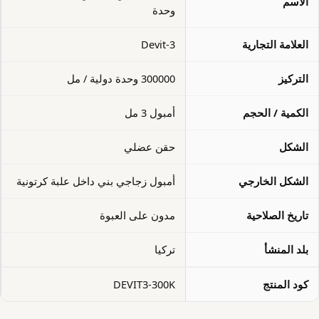
الاسم
وحدة
العلامة التجارية
Devit-3
التركيز
300000 وحدة دولية / مل
الكمية / الحجم
أمبول 3 مل
الشكل
حقن عضلي
الشكل الخارجي
أمبول زجاجي بني داخل علبة كرتونية
تاريخ الصلاحية
مدون على العبوة
بلد المنشأ
تركيا
كود المنتج
DEVIT3-300K