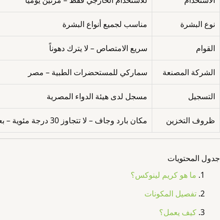
الاستخدام
للاستخدام الخارجي فقط – مرتين يومياً
نوع البشرة
مناسب لجميع أنواع البشرة
القوام
سريع الامتصاص – لا يترك دهوناً
الشركة المصنعة
سماركي للمستحضرات الطبية – مصر
التسجيل
مسجل لدى هيئة الدواء المصرية
ظروف التخزين
مكان بارد وجاف – لا تتجاوز 30 درجة مئوية – بعيداً عن الأطفال
جدول المحتويات
ما هو كريم لينوكس؟
تفصيل المكونات
كيف يعمل؟