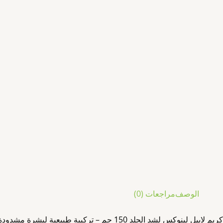
الوصف
مراجعات (0)
كريم لابيل لينوكس لشد الجلد 150 جم – تركيبة طبيعية لبشرة مشدودة ومتجددة