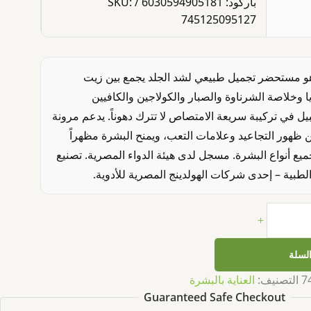
باركود: 6030594905181 / SKU:
745125095127
هو مستحضر تجميل طبيعي لشد الجلد يجمع بين زيت
 وخلاصة الشرناوة والصبار والكولاجين والكافيين
ل في تركيبة سريعة الامتصاص لا تترك دهوناً. يدعم مرونة
 ظهور التجاعيد وعلامات التعب، ويمنح البشرة مظهراً
يع أنواع البشرة. مسجل لدى هيئة الدواء المصرية. تصنيع
ية – إحدى شركات الهولدينج المصرية للأدوية.
+
السلة
7
التصنيف:
العناية بالبشرة
Guaranteed Safe Checkout