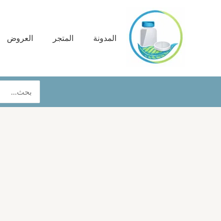
خطي
لى
لمحتوى
المدونة
المتجر
العروض
البحث
عن: