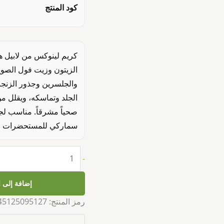
كود المنتج
كريم لينوكس من لابيل 
الزيتون وزيت فول الصويا
والجلسرين وجذور الزنجبي
الجلد وتماسكه، ويقلل من
صحياً مشرقاً. مناسب لجم
سماركي للمستحضرات الطب
-
إضافة إلى 
رمز المنتج:
45125095127