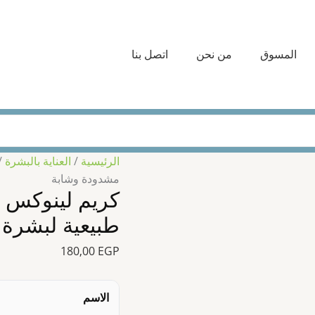
كمية
150
كريم
جم
لينوكس
–
المسوق
من نحن
اتصل بنا
لشد
لابي
الجلد
–
150
تركي
جم
طبيع
–
لبش
لابيل
مشد
الرئيسية
/
العناية بالبشرة
–
وشاب
مشدودة وشابة
تركيبة
طبيعية
لبشرة
طبيعية لبشرة
مشدودة
180,00
EGP
وشابة
الاسم