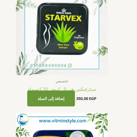
تخسيس
ستارفيكس هيربال كينجز 30 كبسولة
EGP
350,00
إضافة إلى السلة