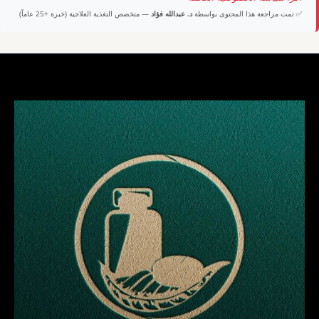
✅ تمت مراجعة هذا المحتوى بواسطة
د. عبدالله فؤاد
— متخصص التغذية العلاجية (خبرة +25 عاماً)