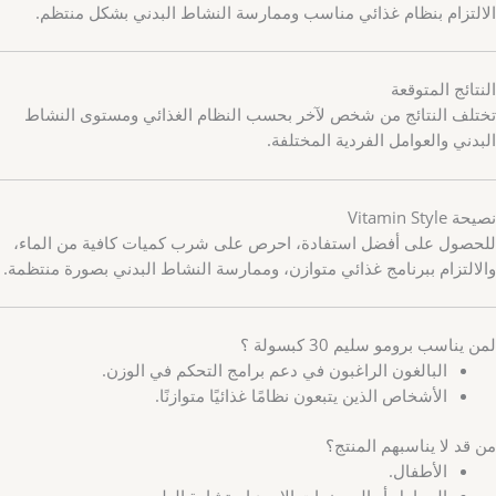
الالتزام بنظام غذائي مناسب وممارسة النشاط البدني بشكل منتظم.
النتائج المتوقعة
تختلف النتائج من شخص لآخر بحسب النظام الغذائي ومستوى النشاط
البدني والعوامل الفردية المختلفة.
نصيحة Vitamin Style
للحصول على أفضل استفادة، احرص على شرب كميات كافية من الماء،
والالتزام ببرنامج غذائي متوازن، وممارسة النشاط البدني بصورة منتظمة.
لمن يناسب برومو سليم 30 كبسولة ؟
البالغون الراغبون في دعم برامج التحكم في الوزن.
الأشخاص الذين يتبعون نظامًا غذائيًا متوازنًا.
من قد لا يناسبهم المنتج؟
الأطفال.
الحوامل أو المرضعات إلا بعد استشارة الطبيب.