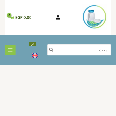
خطي
لى
لمحتوى
EGP
0,00
البحث
عن: