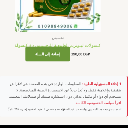
تخسيس
كبسولات ليبوتريم الطبيعية للتخسيس 36 كبسولة
EGP
390,00
إضافة إلى السلة
⚕️ إخلاء المسؤولية الطبية:
المعلومات الواردة في هذه الصفحة هي لأغراض
تثقيفية وإعلامية فقط، ولا تُعدّ بديلاً عن الاستشارة الطبية المتخصصة. لا
تستخدم أي دواء أو مكمل غذائي دون استشارة طبيبك أو صيدلانيك المعتمد.
اقرأ سياسة الخصوصية الكاملة
✅ تمت مراجعة هذا المحتوى بواسطة
د. عبدالله فؤاد
— متخصص التغذية العلاجية (خبرة +25 عاماً)