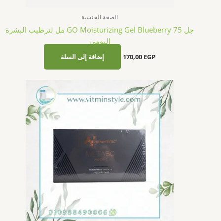
العناية بالبشرة
امبول ميتابو نانوستاتيك لشد الجلد 10 امبول لتحسين مرونة
البشرة
EGP
650,00
إضافة إلى السلة