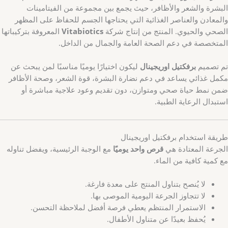
البشرة والشعر والأظافر، حيث يجمع بين مجموعة من الفيتامينات
والمعادن والعناصر الغذائية التي يحتاجها الجسم للحفاظ على المظهر
الصحي والحيوي. المنتج من إنتاج شركة
Vitabiotics
المعروفة بتركيباتها
المتخصصة في دعم الصحة العامة والجمال من الداخل.
تم تصميم
برفكتيل اوريجينال
ليكون اختيارًا يوميًا مناسبًا لمن يبحث عن
مكمل غذائي يساعد في دعم نضارة البشرة، قوة الشعر، وصحة الأظافر
ضمن نمط حياة صحي ومتوازن، دون تقديم وعود علاجية مباشرة أو
استبدال الرعاية الطبية.
طريقة استخدام برفكتيل اوريجينال
الجرعة المعتادة هي
قرص واحد يوميًا
مع الوجبة الرئيسية، ويفضل تناوله
مع كمية كافية من الماء.
لا يُنصح بتناول المنتج على معدة فارغة.
لا تتجاوز الجرعة اليومية الموصى بها.
الاستمرار المنتظم يعطي فرصة أفضل لملاحظة التحسن.
يُحفظ بعيدًا عن متناول الأطفال.