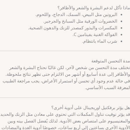
ماذا تأكل لدعم البشرة والشعر والأظافر؟
البروتين مثل البيض، السمك، الدجاج، واللحوم.
الخضروات الورقية مثل السبانخ والجرجير.
المكسرات والبذور كمصدر للزنك والدهون الصحية.
الفواكه الغنية بفيتامين C.
شرب الماء بانتظام.
مدة التحسن المتوقعة
تختلف مدة التحسن من شخص لآخر، لكن غالبًا تحتاج البشرة والشعر
والأظافر إلى عدة أسابيع أو أشهر من الالتزام حتى تظهر نتائج ملحوظة.
في حالة عدم وجود أي تحسن أو استمرار الأعراض، يجب مراجعة الطبيب
لمعرفة السبب الأساسي.
هل يؤثر برفكتيل اوريجينال على أدوية أخرى؟
قد يؤثر توقيت تناول المكملات التي تحتوي على معادن مثل الزنك والحديد
والمغنيسيوم على امتصاص بعض الأدوية. لذلك يُفضل الفصل بينه وبين
الأدوية الأخرى بساعتين إلى أربع ساعات، خصوصًا أدوية الغدة والمضادات