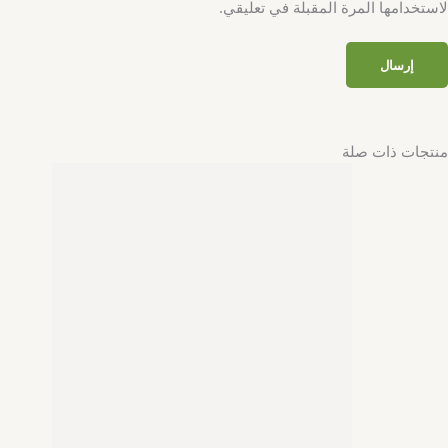
لاستخدامها المرة المقبلة في تعليقي.
منتجات ذات صلة
الصحة الجنسية
جل GO Moisturizing Gel Blueberry 75 مل لترطيب البشرة
اليومي
EGP
170,00
إضافة إلى السلة