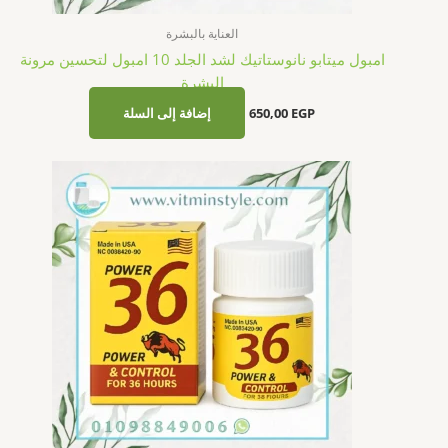
الصحة الجنسية
باور 36 للرجال 10 قرص – دعم الطاقة والثقة والتحكم للرجال
EGP
140,00
إضافة إلى السلة
⚕️ إخلاء المسؤولية الطبية:
المعلومات الواردة في هذه الصفحة هي لأغراض
تثقيفية وإعلامية فقط، ولا تُعدّ بديلاً عن الاستشارة الطبية المتخصصة. لا
تستخدم أي دواء أو مكمل غذائي دون استشارة طبيبك أو صيدلانيك المعتمد.
اقرأ سياسة الخصوصية الكاملة