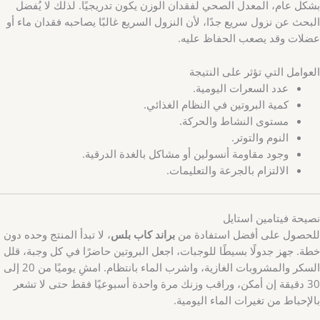
بشكل عام، المعدل الصحي لفقدان الوزن يكون تدريجيًا. لذلك لا يُفضل
البحث عن نزول سريع جدًا، لأن النزول السريع غالبًا يصاحبه فقدان ماء أو
عضلات وقد يصعب الحفاظ عليه.
العوامل التي تؤثر على النتيجة
عدد السعرات اليومية.
كمية البروتين في النظام الغذائي.
مستوى النشاط والحركة.
النوم والتوتر.
وجود مقاومة أنسولين أو مشاكل بالغدة الدرقية.
الالتزام بالجرعة والتعليمات.
نصيحة فيتامين استايل
للحصول على أفضل استفادة من
براند كاب بلس
، لا تبدأ المنتج وحده دون
خطة. جهز جدولًا بسيطًا للوجبات، اجعل البروتين حاضرًا في كل وجبة، قلل
السكر والمشروبات الغازية، واشرب الماء بانتظام. امشِ يوميًا من 20 إلى
30 دقيقة إن أمكن، وراقب وزنك مرة واحدة أسبوعيًا فقط حتى لا تشعر
بالإحباط من تغيرات الماء اليومية.