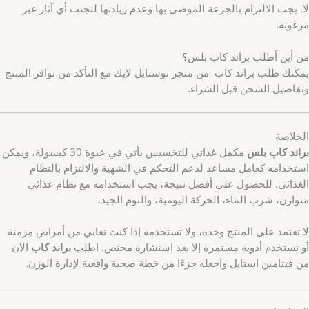
لا. يجب الالتزام بالجرعة الموصى بها وعدم زيادتها لتجنب أي آثار غير
مرغوبة.
من أين أطلب براند كاب بلس؟
يمكنك طلب براند كاب من متجر نوستايل لايك مع التأكد من توافر المنتج
وتفاصيل الشحن قبل الشراء.
الخلاصة
براند كاب بلس
مكمل غذائي للتخسيس يأتي في عبوة 30 كبسولة، ويمكن
استخدامه كعامل مساعد لدعم التحكم في الشهية والالتزام بالنظام
الغذائي. للحصول على أفضل نتيجة، يجب استخدامه مع نظام غذائي
متوازن، شرب الماء، الحركة اليومية، والنوم الجيد.
لا تعتمد على المنتج وحده، ولا تستخدمه إذا كنت تعاني من أمراض مزمنة
أو تستخدم أدوية مستمرة إلا بعد استشارة مختص. اطلب
براند كاب
الآن
من فيتامين استايل واجعله جزءًا من خطة صحية واقعية لإدارة الوزن.