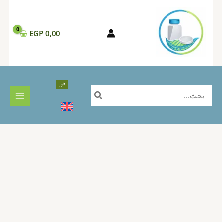
خطي
لى
لمحتوى
EGP
0,00
البحث
عن: