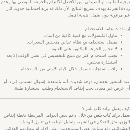
توجيه الطبيب أو الصيدلي. من الأفضل الالتزام بالجرعة الموصى بها وعدم
زيادة الجرعة بهدف تسريع النتائج، لأن ذلك قد يزيد احتمالية حدوث آثار
غير مرغوبة دون ضمان نتيجة أفضل.
إرشادات عامة للاستخدام
تناول الكبسولات مع كمية كافية من الماء.
يفضل استخدامه مع نظام غذائي منخفض السعرات.
لا تتجاوز الجرعة المكتوبة على العبوة.
تجنب استخدام أكثر من منتج للتخسيس في نفس الوقت إلا بعد
استشارة مختص.
راقب استجابة جسمك خلال الأيام الأولى من الاستخدام.
عند الشعور بخفقان، دوخة شديدة، ألم بالمعدة، إسهال مستمر، قيء، أو
أي عرض غير معتاد، يجب إيقاف الاستخدام وطلب استشارة طبية.
كيف يعمل براند كاب بلس؟
يعمل
براند كاب بلس
من خلال دعم بعض العوامل المرتبطة بخطة إنقاص
الوزن، مثل التحكم في الشهية وتقليل الرغبة في تناول الوجبات
العشوائية، وقد يساعد بعض المستخدمين على الالتزام بنظامهم الغذائي