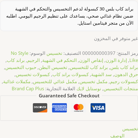
براند كاب بلس 30 كبسولة لدعم التخسيس والتحكم في الشهية
ضمن نظام غذائي صحي، يساعدك على تنظيم الرجيم اليومي. اطلبه
الآن من متجر فيتامين استايل.
غير متوفر في المخزون
رمز المنتج:
000000000397
التصنيف:
تخسيس
الوسوم:
No Style
Like
,
إدارة الوزن
,
إنقاص الوزن
,
التحكم في الشهية
,
الرجيم
,
براند كاب
,
براند كاب بلس
,
براند كاب للتخسيس
,
تخسيس البطن
,
حبوب التخسيس
,
حرق الدهون
,
سد الشهية
,
كبسولات براند كاب
,
كبسولات تخسيس
,
كبسولات رجيم
,
مكمل تخسيس
,
مكمل غذائي للتخسيس
,
مكملات غذائية
,
منتجات التخسيس
,
نوستايل لايك
العلامة التجارية:
Brand Cap Plus
Guaranteed Safe Checkout
تخسيس
الوصف