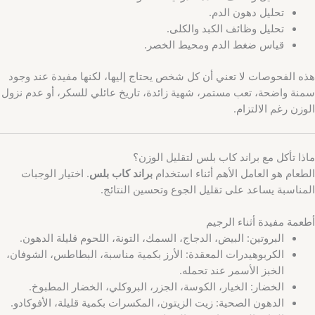
تحليل دهون الدم.
تحليل وظائف الكبد والكلى.
قياس ضغط الدم ومحيط الخصر.
هذه الفحوصات لا تعني أن كل شخص يحتاج إليها، لكنها مفيدة عند وجود
سمنة واضحة، تعب مستمر، شهية زائدة، تاريخ عائلي للسكر، أو عدم نزول
الوزن رغم الالتزام.
ماذا تأكل مع براند كاب بلس لتقليل الوزن؟
الطعام هو العامل الأهم أثناء استخدام
براند كاب بلس
. اختيار الوجبات
المناسبة يساعد على تقليل الجوع وتحسين النتائج.
أطعمة مفيدة أثناء الرجيم
البروتين: البيض، الدجاج، السمك، التونة، اللحوم قليلة الدهون.
الكربوهيدرات المعقدة: الأرز بكمية مناسبة، البطاطس، الشوفان،
الخبز الأسمر عند تحمله.
الخضار: الخيار، الكوسة، الجزر، البروكلي، الخضار المطبوخ.
الدهون الصحية: زيت الزيتون، المكسرات بكمية قليلة، الأفوكادو.